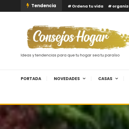
Skip
Tendencia
Ordena tu vida
organiz
To
Content
Ideas y tendencias para que tu hogar sea tu paraíso
PORTADA
NOVEDADES
CASAS