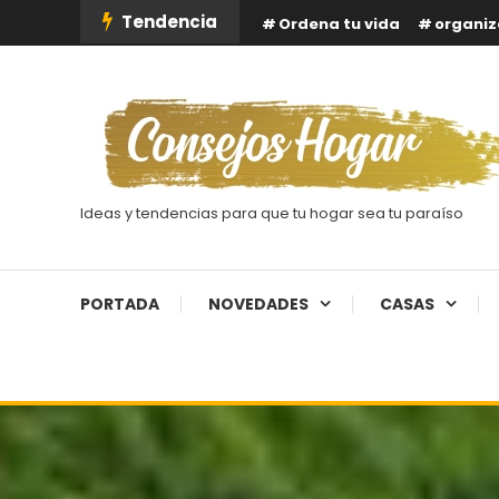
Skip
Tendencia
Ordena tu vida
organiz
To
Content
Ideas y tendencias para que tu hogar sea tu paraíso
PORTADA
NOVEDADES
CASAS