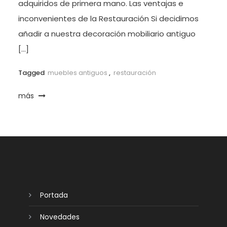
adquiridos de primera mano. Las ventajas e
inconvenientes de la Restauración Si decidimos
añadir a nuestra decoración mobiliario antiguo
[…]
Tagged
muebles antiguos
,
restauración
más
Portada
Novedades