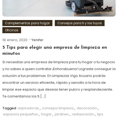
Complementos para hogar
Consejos para ti y los tuyos
Oficinas
19 enero, 2020
Yenifer
5 Tips para elegir una empresa de limpieza en
minutos
Si necesitas una empresa de limpieza para tu hogar o tu negocio
y no sabes a quien contratar ¡Enhorabuena! Lograste conseguir la
solución a tus problemas. En Limpiezas Vigo Acuario podrás
encontrar un servicio eficiente, rápido y sencillo a la hora de
limpiar ese espacio que deseas tener pulcro y resplandeciente.
Te comentamos los 5 […]
Tagged
aspiradoras
,
consejos limpieza
,
decoración
,
espacios pequeños
,
hogar
,
jardines
,
restauración
,
tips