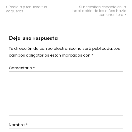
Navegación
Recicla y renueva tus
Si necesitas espacio en la
habitación de los niños hazte
vaqueros
con una litera
de
entradas
Deja una respuesta
Tu dirección de correo electrónico no será publicada.
Los
campos obligatorios están marcados con
*
Comentario
*
Nombre
*