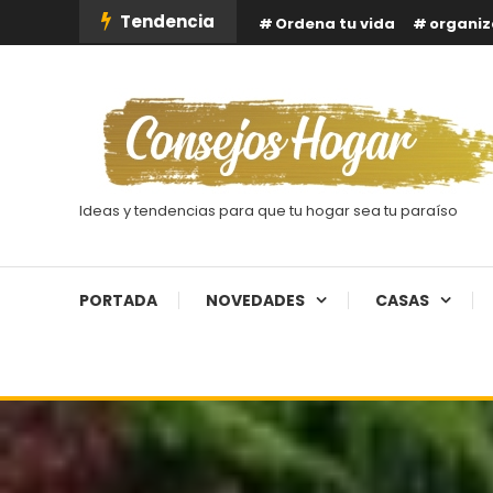
Skip
Tendencia
Ordena tu vida
organiz
To
Content
Ideas y tendencias para que tu hogar sea tu paraíso
PORTADA
NOVEDADES
CASAS