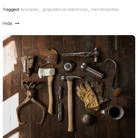
Tagged
bricojale
,
grapadoras eléctricas
,
herramientas
más