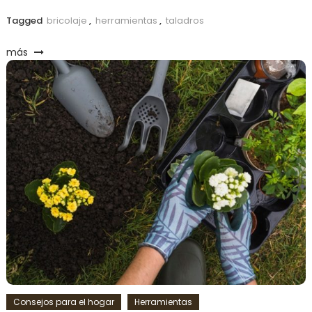
Tagged
bricolaje
,
herramientas
,
taladros
más
Consejos para el hogar
Herramientas