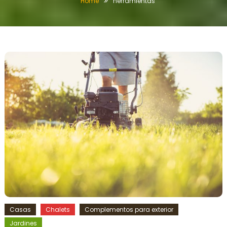
Home
herramientas
Casas
Chalets
Complementos para exterior
Jardines