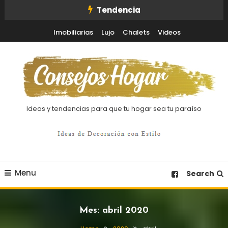
Skip
Tendencia
To
Imobiliarias
Lujo
Chalets
Videos
Content
Ideas y tendencias para que tu hogar sea tu paraíso
Menu
Search
Mes:
abril 2020