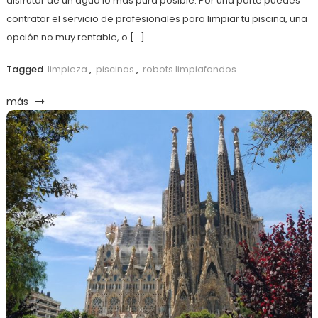
disfrutar de un agua lo más pura posible. Por una parte puedes
contratar el servicio de profesionales para limpiar tu piscina, una
opción no muy rentable, o […]
Tagged
limpieza
,
piscinas
,
robots limpiafondos
más