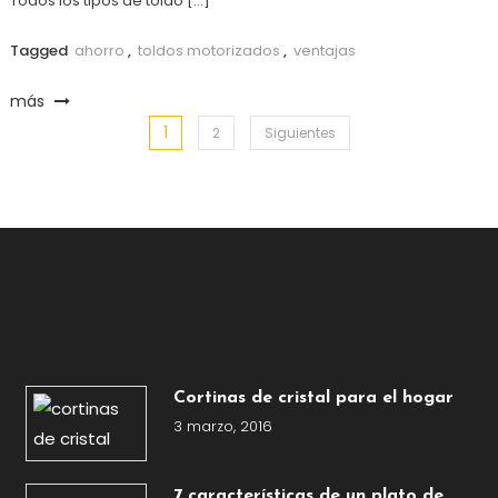
Todos los tipos de toldo […]
Tagged
ahorro
,
toldos motorizados
,
ventajas
más
1
Paginación
2
Siguientes
de
entradas
Cortinas de cristal para el hogar
3 marzo, 2016
7 características de un plato de