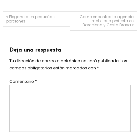
Navegación
Elegancia en pequeñas
Como encontrar la agencia
imobiliaria perfecta en
porciones
Barcelona y Costa Brava
de
entradas
Deja una respuesta
Tu dirección de correo electrónico no será publicada.
Los
campos obligatorios están marcados con
*
Comentario
*