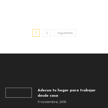
1
Paginación
2
Siguientes
de
entradas
Adecua tu hogar para trabajar
desde casa
11 noviembre, 2016