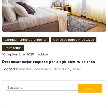
Complementos para interior
Consejos para ti y los tuyos
Dormitorios
16 septiembre, 2025
Adrian
Descansar mejor empieza por elegir bien tu colchón
Tagged
bienestar
,
colchones
,
descanso
,
salud
Buscar: