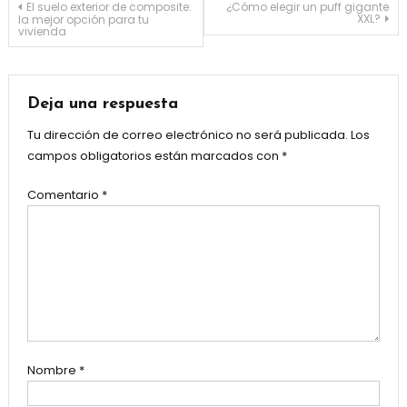
Navegación
El suelo exterior de composite:
¿Cómo elegir un puff gigante
XXL?
la mejor opción para tu
vivienda
de
entradas
Deja una respuesta
Tu dirección de correo electrónico no será publicada.
Los
campos obligatorios están marcados con
*
Comentario
*
Nombre
*