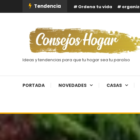
Skip
Tendencia
Ordena tu vida
organiz
To
Content
Ideas y tendencias para que tu hogar sea tu paraíso
PORTADA
NOVEDADES
CASAS