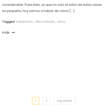
considerable. Pues bien, ya que no solo el salón de estas casas
es pequeño, hoy vamos a hablar de cómo […]
Tagged
habitación
,
litera infantil
,
niños
más
1
Paginación
2
Siguientes