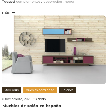
Tagged
complementos
,
decoración
,
hogar
más
Mobiliario
Muebles para casa
Salones
3 noviembre, 2020
Adrian
Muebles de salón en España