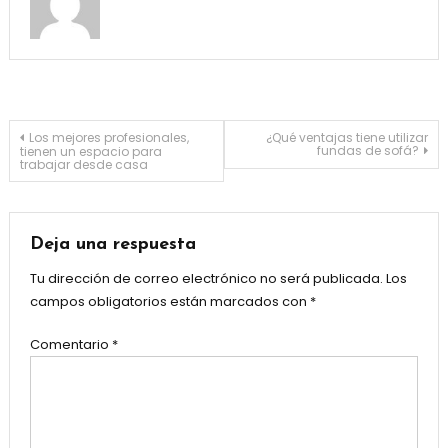
Navegación
Los mejores profesionales,
¿Qué ventajas tiene utilizar
fundas de sofá?
tienen un espacio para
trabajar desde casa
de
entradas
Deja una respuesta
Tu dirección de correo electrónico no será publicada.
Los
campos obligatorios están marcados con
*
Comentario
*