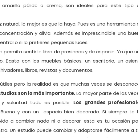
l, amarillo pálido o crema, son ideales para este tipo 
natural, lo mejor es que la haya. Pues es una herramienta
 concentración y alivia. Además es imprescindible una bu
ntral o si lo prefieres pequeñas luces.
e permita sentirte libre de presiones y de espacio. Ya que 
 Basta con los muebles básicos, un escritorio, un asien
ivadores, libros, revistas y documentos.
nútiles pero la realidad es que muchas veces se desconoc
estudios son lo más importante.
La mayor parte de las vec
 y voluntad todo es posible.
Los grandes profesional
 Bueno y con un espacio bien decorado. Si siempre te 
vido a cambiar nada ni a decorar, esta es tu ocasión pa
entro. Un estudio puede cambiar y adaptarse fácilmente a 