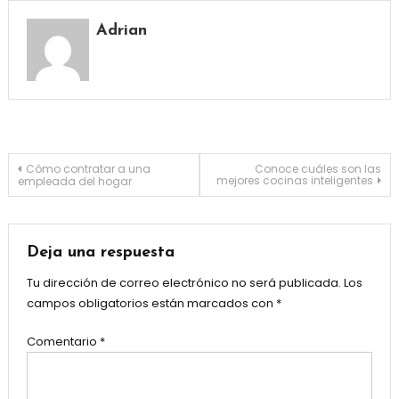
Adrian
Navegación
Cómo contratar a una
Conoce cuáles son las
mejores cocinas inteligentes
empleada del hogar
de
entradas
Deja una respuesta
Tu dirección de correo electrónico no será publicada.
Los
campos obligatorios están marcados con
*
Comentario
*