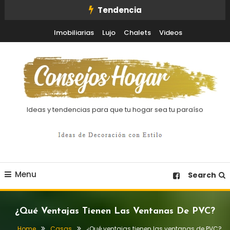
Skip
Tendencia
To
Imobiliarias
Lujo
Chalets
Videos
Content
Ideas y tendencias para que tu hogar sea tu paraíso
Menu
Search
¿Qué Ventajas Tienen Las Ventanas De PVC?
Home
Casas
¿Qué ventajas tienen las ventanas de PVC?