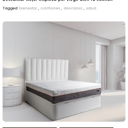
Tagged
bienestar
,
colchones
,
descanso
,
salud