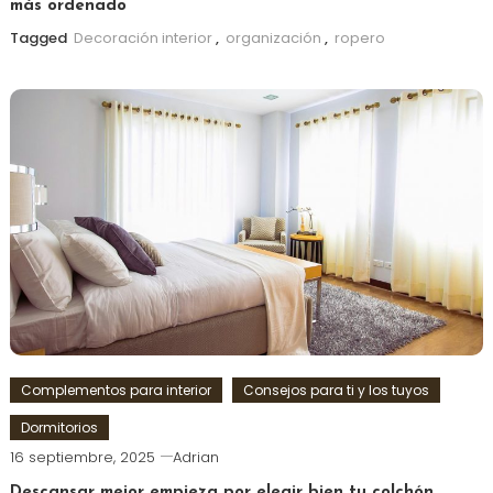
más ordenado
Tagged
Decoración interior
,
organización
,
ropero
Complementos para interior
Consejos para ti y los tuyos
Dormitorios
16 septiembre, 2025
Adrian
Descansar mejor empieza por elegir bien tu colchón