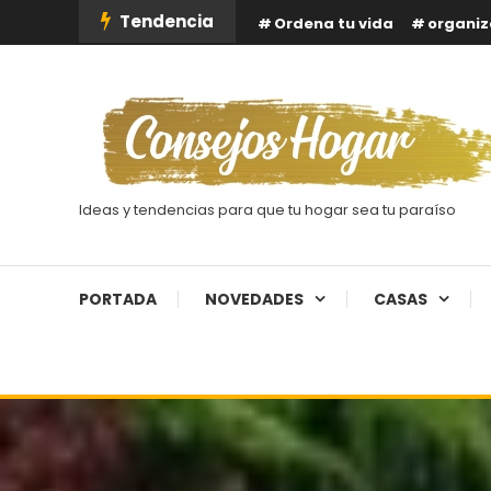
Skip
Tendencia
Ordena tu vida
organiz
To
Content
Ideas y tendencias para que tu hogar sea tu paraíso
PORTADA
NOVEDADES
CASAS