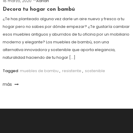
18 marzo, 2020
Adrian
Decora tu hogar con bambú
¿Te has planteado alguna vez darle un aire nuevo y fresco a tu
hogar pero no sabes por dónde empezar? ¿Te gustaría cambiar
esos muebles antiguos y aburridos de tu oficina por un mobiliario
moderno y elegante? Los muebles de bambú, son una
alternativa innovadora y sostenible que aporta elegancia,
naturalidad haciendo de tu hogar […]
Tagged
muebles de bambu
,
resistente
,
sostenible
más