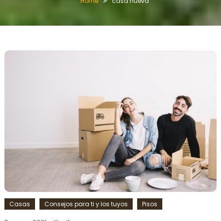
Home
casa nueva
Casas
Consejos para ti y los tuyos
Pisos