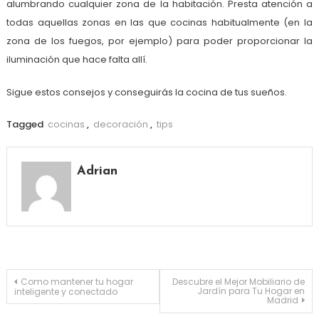
alumbrando cualquier zona de la habitación. Presta atención a
todas aquellas zonas en las que cocinas habitualmente (en la
zona de los fuegos, por ejemplo) para poder proporcionar la
iluminación que hace falta allí.
Sigue estos consejos y conseguirás la cocina de tus sueños.
Tagged
cocinas
,
decoración
,
tips
Adrian
Navegación
Como mantener tu hogar
Descubre el Mejor Mobiliario de
Jardín para Tu Hogar en
inteligente y conectado
Madrid
de