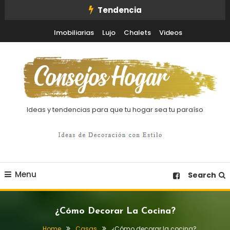
Skip
Tendencia
To
Imobiliarias
Lujo
Chalets
Videos
Content
Ideas y tendencias para que tu hogar sea tu paraíso
Menu
Search
¿Cómo Decorar La Cocina?
Home
Casas
¿Cómo decorar la cocina?