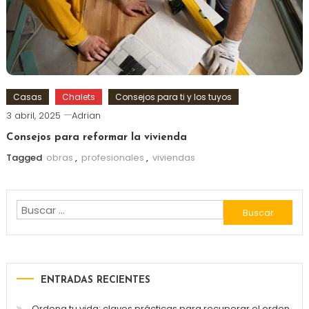
Casas
Chalets
Consejos para ti y los tuyos
3 abril, 2025
Adrian
Consejos para reformar la vivienda
Tagged
obras
,
profesionales
,
viviendas
Buscar:
ENTRADAS RECIENTES
Ordena tu vida: claves prácticas para recuperar el orden