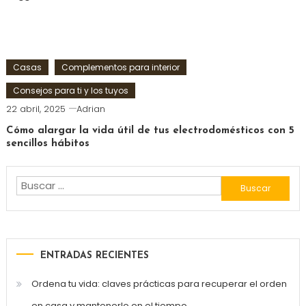
Casas
Complementos para interior
Consejos para ti y los tuyos
22 abril, 2025
Adrian
Cómo alargar la vida útil de tus electrodomésticos con 5
sencillos hábitos
Buscar:
ENTRADAS RECIENTES
Ordena tu vida: claves prácticas para recuperar el orden
en casa y mantenerlo en el tiempo