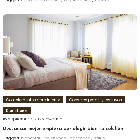
Complementos para interior
Consejos para ti y los tuyos
Dormitorios
16 septiembre, 2025
Adrian
Descansar mejor empieza por elegir bien tu colchón
Tagged
bienestar
,
colchones
,
descanso
,
salud