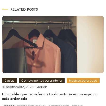
RELATED POSTS
Casas
Complementos para interior
Muebles para casa
16 septiembre, 2025
Adrian
El mueble que transforma tu dormitorio en un espacio
más ordenado
Tagged
Decoración interior
,
organización
,
ropero