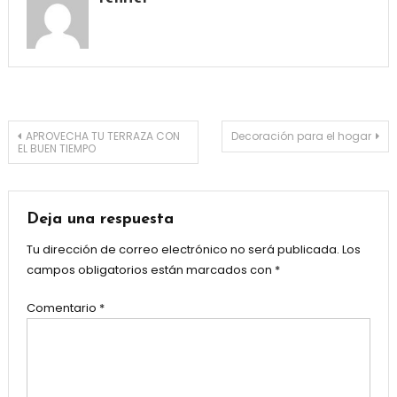
Navegación
APROVECHA TU TERRAZA CON
Decoración para el hogar
EL BUEN TIEMPO
de
entradas
Deja una respuesta
Tu dirección de correo electrónico no será publicada.
Los
campos obligatorios están marcados con
*
Comentario
*