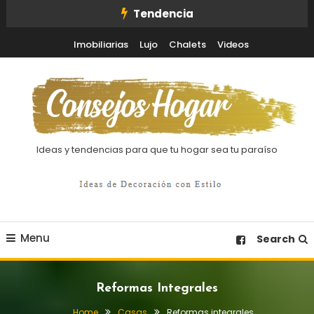
Skip
Tendencia
To
Imobiliarias
Lujo
Chalets
Videos
Content
Ideas y tendencias para que tu hogar sea tu paraíso
Menu
Search
Reformas Integrales
Home
Casas
Reformas integrales