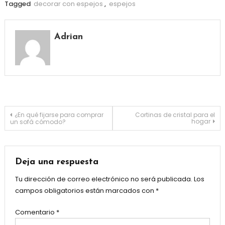
Tagged
decorar con espejos
,
espejos
Adrian
Navegación
¿En qué fijarse para comprar
Cortinas de cristal para el
hogar
un sofá cómodo?
de
entradas
Deja una respuesta
Tu dirección de correo electrónico no será publicada.
Los
campos obligatorios están marcados con
*
Comentario
*