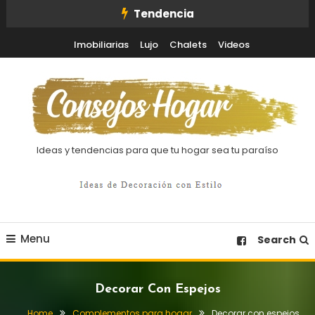
Skip
Tendencia
To
Imobiliarias
Lujo
Chalets
Videos
Content
Ideas y tendencias para que tu hogar sea tu paraíso
Menu
Search
Decorar Con Espejos
Home
Complementos para hogar
Decorar con espejos