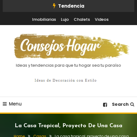
Skip
Tendencia
To
Imobiliarias
Lujo
Chalets
Videos
Content
Ideas y tendencias para que tu hogar sea tu paraíso
Menu
Search
La Casa Tropical, Proyecto De Una Casa
Home
Casas
La casa tropical, proyecto de una casa