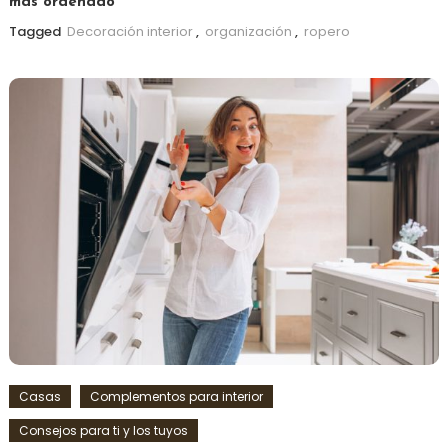
más ordenado
Tagged
Decoración interior
,
organización
,
ropero
Casas
Complementos para interior
Consejos para ti y los tuyos