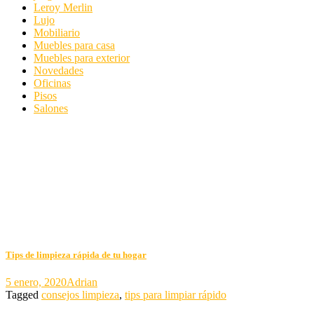
Leroy Merlin
Lujo
Mobiliario
Muebles para casa
Muebles para exterior
Novedades
Oficinas
Pisos
Salones
Tips de limpieza rápida de tu hogar
5 enero, 2020
Adrian
Tagged
consejos limpieza
,
tips para limpiar rápido