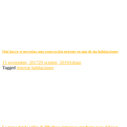
Qué hacer si necesitas una renovación urgente en una de tus habitaciones
15 noviembre, 2017
29 octubre, 2019
Adrian
Tagged
renovar habitaciones
La nueva tienda online de 3M ofrece numerosos productos para el hogar