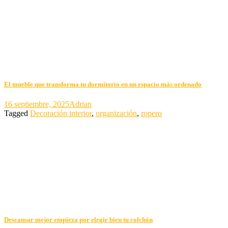
El mueble que transforma tu dormitorio en un espacio más ordenado
16 septiembre, 2025
Adrian
Tagged
Decoración interior
,
organización
,
ropero
Descansar mejor empieza por elegir bien tu colchón