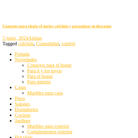
Consejos para elegir el mejor colchón y garantizar tu descanso
5 junio, 2024
Adrian
Tagged
colchón
,
Comodidad
,
confort
Portada
Novedades
Consejos para el hogar
Para ti y los tuyos
Para el hogar
Para interior
Casas
Muebles para casa
Pisos
Salones
Dormitorios
Cocinas
Jardines
Muebles para exterior
Complementos exterior
Bricolaje