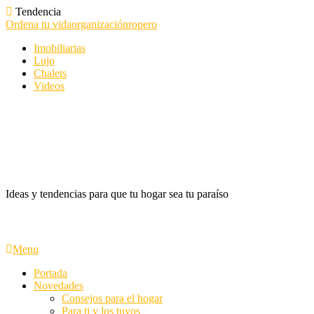
Skip
Tendencia
To
Ordena tu vida
organización
ropero
Content
Imobiliarias
Lujo
Chalets
Videos
Ideas y tendencias para que tu hogar sea tu paraíso
Menu
Portada
Novedades
Consejos para el hogar
Para ti y los tuyos