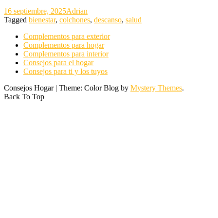
16 septiembre, 2025
Adrian
Tagged
bienestar
,
colchones
,
descanso
,
salud
Complementos para exterior
Complementos para hogar
Complementos para interior
Consejos para el hogar
Consejos para ti y los tuyos
Consejos Hogar
|
Theme: Color Blog by
Mystery Themes
.
Back To Top