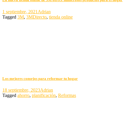
1 septiembre, 2021
Adrian
Tagged
3M
,
3MDirecto
,
tienda online
Los mejores consejos para reformar tu hogar
18 septiembre, 2023
Adrian
Tagged
ahorro
,
planificación
,
Reformas