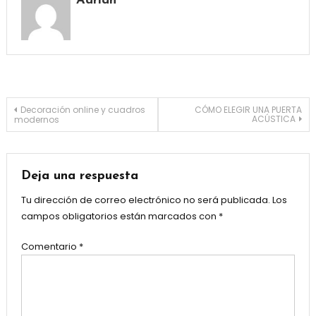
Adrian
Navegación
Decoración online y cuadros
CÓMO ELEGIR UNA PUERTA
ACÚSTICA
modernos
de
entradas
Deja una respuesta
Tu dirección de correo electrónico no será publicada.
Los
campos obligatorios están marcados con
*
Comentario
*