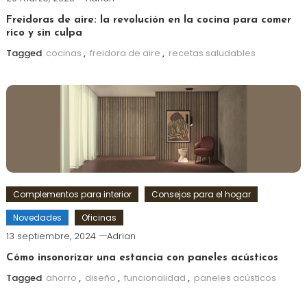
Freidoras de aire: la revolución en la cocina para comer
rico y sin culpa
Tagged
cocinas
,
freidora de aire
,
recetas saludables
Complementos para interior
Consejos para el hogar
Novedades
Oficinas
13 septiembre, 2024
Adrian
Cómo insonorizar una estancia con paneles acústicos
Tagged
ahorro
,
diseño
,
funcionalidad
,
paneles acústicos