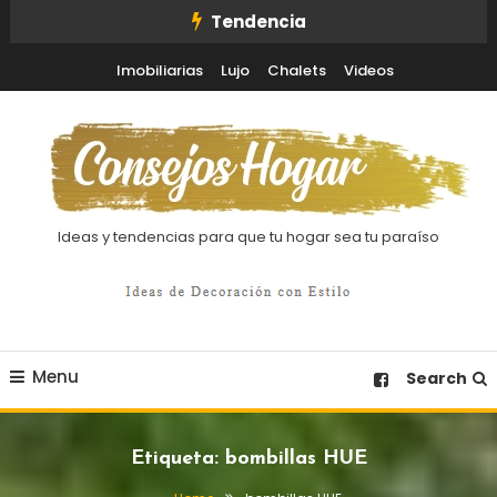
Skip
Tendencia
To
Imobiliarias
Lujo
Chalets
Videos
Content
Ideas y tendencias para que tu hogar sea tu paraíso
Menu
Search
Etiqueta:
bombillas HUE