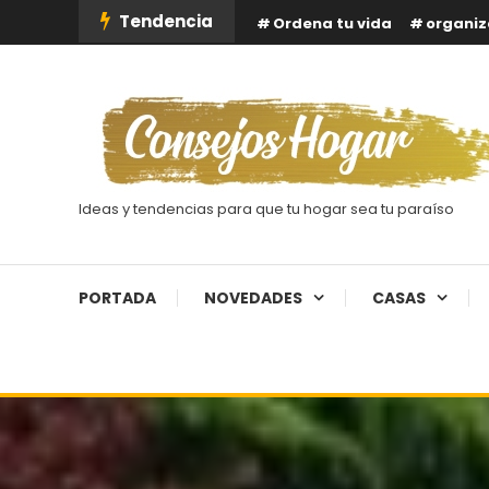
Skip
Tendencia
Ordena tu vida
organiz
To
Content
Ideas y tendencias para que tu hogar sea tu paraíso
PORTADA
NOVEDADES
CASAS