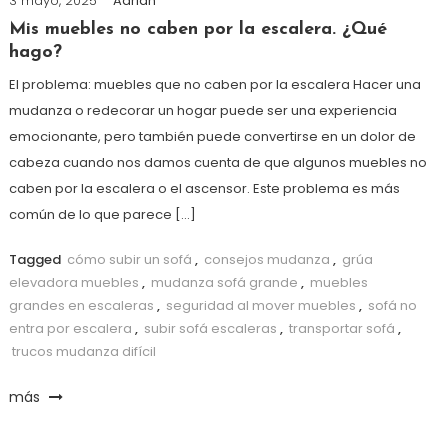
3 mayo, 2025
Adrian
Mis muebles no caben por la escalera. ¿Qué
hago?
El problema: muebles que no caben por la escalera Hacer una
mudanza o redecorar un hogar puede ser una experiencia
emocionante, pero también puede convertirse en un dolor de
cabeza cuando nos damos cuenta de que algunos muebles no
caben por la escalera o el ascensor. Este problema es más
común de lo que parece […]
Tagged
cómo subir un sofá
,
consejos mudanza
,
grúa
elevadora muebles
,
mudanza sofá grande
,
muebles
grandes en escaleras
,
seguridad al mover muebles
,
sofá no
entra por escalera
,
subir sofá escaleras
,
transportar sofá
,
trucos mudanza difícil
más