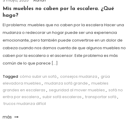
3 mayo, 2025
Adrian
Mis muebles no caben por la escalera. ¿Qué
hago?
El problema: muebles que no caben por la escalera Hacer una
mudanza o redecorar un hogar puede ser una experiencia
emocionante, pero también puede convertirse en un dolor de
cabeza cuando nos damos cuenta de que algunos muebles no
caben por la escalera o el ascensor. Este problema es más
común de lo que parece […]
Tagged
cómo subir un sofá
,
consejos mudanza
,
grúa
elevadora muebles
,
mudanza sofá grande
,
muebles
grandes en escaleras
,
seguridad al mover muebles
,
sofá no
entra por escalera
,
subir sofá escaleras
,
transportar sofá
,
trucos mudanza difícil
más