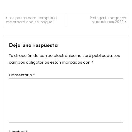
Navegación
Los pasos para comprar el
Proteger tu hogar en
vacaciones 2022
mejor sofá chaise longue
de
entradas
Deja una respuesta
Tu dirección de correo electrónico no será publicada.
Los
campos obligatorios están marcados con
*
Comentario
*
Nombre
*