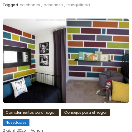
Tagged
colchones
,
descanso
,
tranquilidad
Complementos para hogar
Consejos para el hogar
Novedades
2 abril, 2025
Adrian