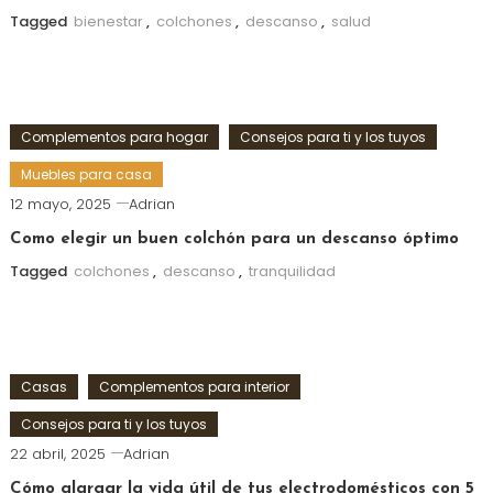
Tagged
bienestar
,
colchones
,
descanso
,
salud
Complementos para hogar
Consejos para ti y los tuyos
Muebles para casa
12 mayo, 2025
Adrian
Como elegir un buen colchón para un descanso óptimo
Tagged
colchones
,
descanso
,
tranquilidad
Casas
Complementos para interior
Consejos para ti y los tuyos
22 abril, 2025
Adrian
Cómo alargar la vida útil de tus electrodomésticos con 5