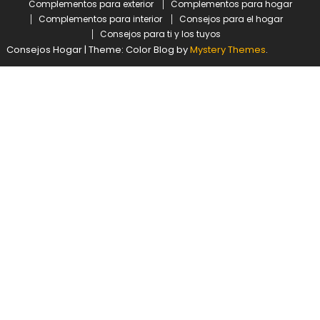
Complementos para exterior
Complementos para hogar
Complementos para interior
Consejos para el hogar
Consejos para ti y los tuyos
Consejos Hogar
|
Theme: Color Blog by
Mystery Themes
.