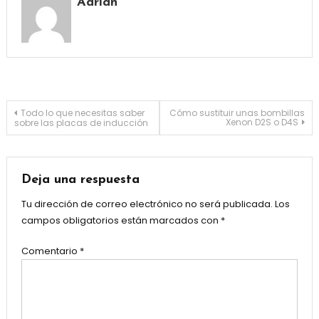
Adrian
Navegación
Todo lo que necesitas saber
Cómo sustituir unas bombillas
Xenon D2S o D4S
sobre las placas de inducción
de
entradas
Deja una respuesta
Tu dirección de correo electrónico no será publicada.
Los
campos obligatorios están marcados con
*
Comentario
*