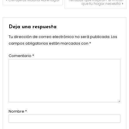
Navegación
que tu hogar necesita
de
entradas
Deja una respuesta
Tu dirección de correo electrónico no será publicada.
Los
campos obligatorios están marcados con
*
Comentario
*
Nombre
*