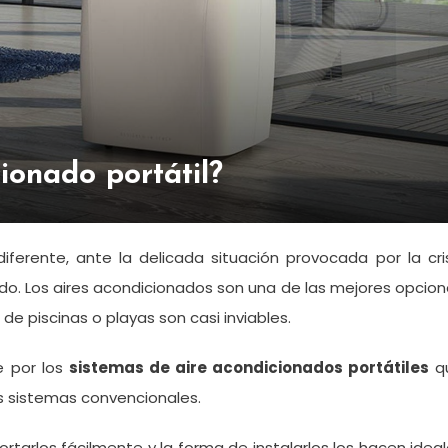
ionado portátil?
erente, ante la delicada situación provocada por la cris
ando. Los aires acondicionados son una de las mejores opcio
e piscinas o playas son casi inviables.
 por los
sistemas de aire acondicionados portátiles
q
s sistemas convencionales.
rtarlos fácilmente y la forma de instalarlos los hacen idea