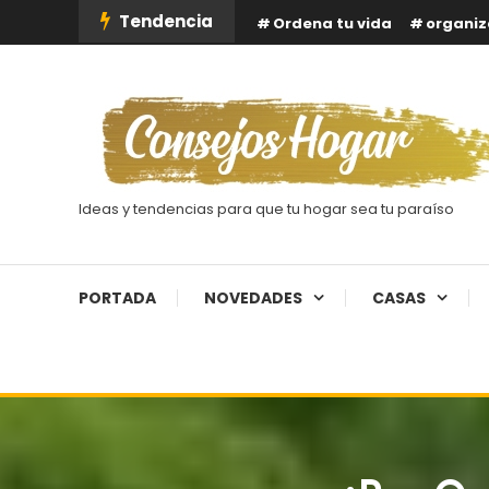
Skip
Tendencia
Ordena tu vida
organiz
To
Content
Ideas y tendencias para que tu hogar sea tu paraíso
PORTADA
NOVEDADES
CASAS