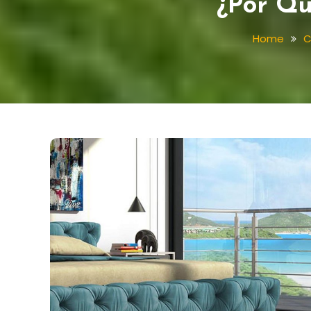
¿Por Qu
Home
C