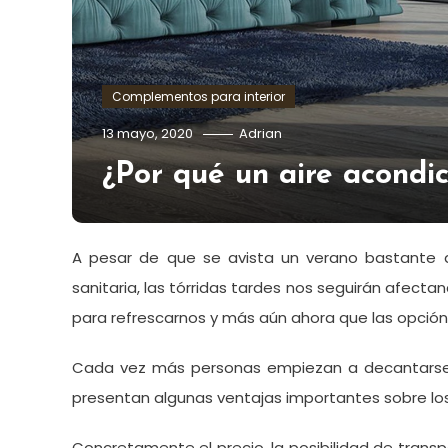
Complementos para interior
13 mayo, 2020
Adrian
¿Por qué un aire acondic
A pesar de que se avista un verano bastante dif
sanitaria, las tórridas tardes nos seguirán afect
para refrescarnos y más aún ahora que las opción d
Cada vez más personas empiezan a decantarse
presentan algunas ventajas importantes sobre lo
Concretamente el precio, la posibilidad de transpo