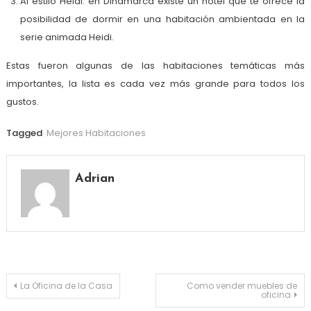
Al estilo Heidi: en Dinamarca existe un hotel que te ofrece la
posibilidad de dormir en una habitación ambientada en la
serie animada Heidi.
Estas fueron algunas de las habitaciones temáticas más
importantes, la lista es cada vez más grande para todos los
gustos.
Tagged
Mejores Habitaciones
Adrian
Navegación
La Oficina de la Casa
Como vender muebles de
oficina