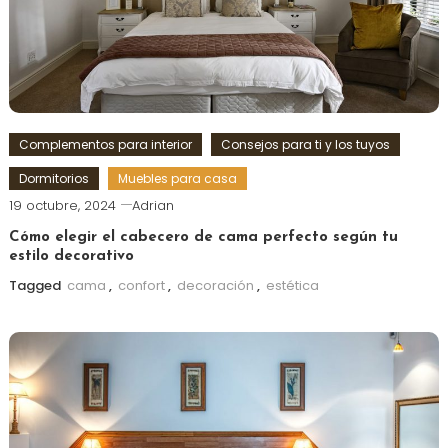
Complementos para interior
Consejos para ti y los tuyos
Dormitorios
Muebles para casa
19 octubre, 2024
Adrian
Cómo elegir el cabecero de cama perfecto según tu
estilo decorativo
Tagged
cama
,
confort
,
decoración
,
estética