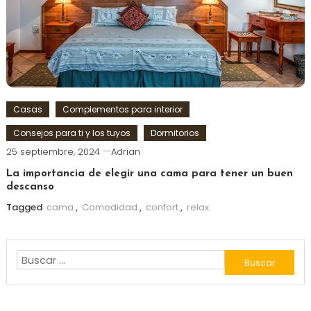
Casas
Complementos para interior
Consejos para ti y los tuyos
Dormitorios
25 septiembre, 2024
Adrian
La importancia de elegir una cama para tener un buen
descanso
Tagged
cama
,
Comodidad
,
confort
,
relax
Buscar: