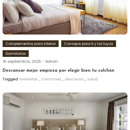
Complementos para interior
Consejos para ti y los tuyos
Dormitorios
16 septiembre, 2025
Adrian
Descansar mejor empieza por elegir bien tu colchón
Tagged
bienestar
,
colchones
,
descanso
,
salud