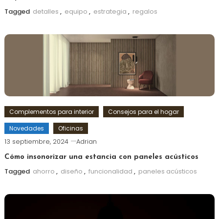
Tagged
detalles
,
equipo
,
estrategia
,
regalos
Complementos para interior
Consejos para el hogar
Novedades
Oficinas
13 septiembre, 2024
Adrian
Cómo insonorizar una estancia con paneles acústicos
Tagged
ahorro
,
diseño
,
funcionalidad
,
paneles acústicos