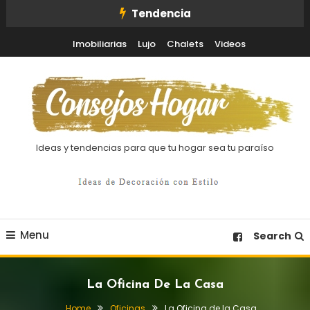
Skip
Tendencia
To
Imobiliarias
Lujo
Chalets
Videos
Content
Ideas y tendencias para que tu hogar sea tu paraíso
Menu
Search
La Oficina De La Casa
Home
Oficinas
La Oficina de la Casa