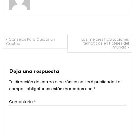
Navegación
Consejos Para Cuidar un
Las mejores habitaciones
tematicas en Hoteles del
Cactus
mundo
de
entradas
Deja una respuesta
Tu dirección de correo electrónico no será publicada.
Los
campos obligatorios están marcados con
*
Comentario
*