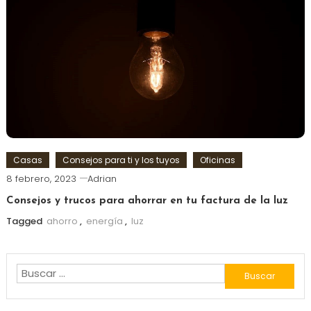
Casas
Consejos para ti y los tuyos
Oficinas
8 febrero, 2023
Adrian
Consejos y trucos para ahorrar en tu factura de la luz
Tagged
ahorro
,
energía
,
luz
Buscar: